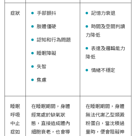
症狀
手部顫抖
記憶力衰退
肢體僵硬
時間及空間判讀
力降低
認知和行為問題
表達及邏輯能力
睡眠障礙
降低
失智
情緒不穩定
焦慮
睡眠
在睡眠期間，身體
在睡眠期間，身體
呼吸
經常處於缺氧狀
無法代謝乙型類澱
中止
態，直接造成體內
粉蛋白，當沈積過
症如
細胞衰老，也會導
量時，便會阻礙神