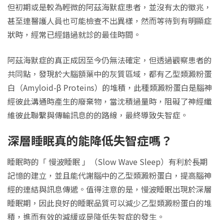
但初期或是較為輕微的阿茲海默症患者，並沒有太的徵兆，
甚至連醫護人員也可能檢查不出異樣，然而等待到有明顯症
狀時，經常已經錯過就診的最佳時間。
阿茲海默症的真正成因至今仍無法確定，但透過觀察患者的
共同點，發現於大腦額葉中的灰質區域，都有乙型類澱粉蛋
白（Amyloid-β Proteins）的堆積，此種類澱粉蛋白是腦神
經彼此溝通時產生的廢棄物，當沈積過量時，阻礙了神經纖
維彼此聯繫與傳輸訊息的的路線，最終導致失智症。
深層睡眠真的能降低失智症嗎？
睡眠時的「 慢波睡眠 」（Slow Wave Sleep）有利於長期
記憶的建立，並且能代謝腦中的乙型類澱粉蛋白，提高腦神
經的連結與訊息傳遞。值得注意的是，慢波睡眠出現於深層
睡眠期，因此良好的睡眠品質可以減少乙型類澱粉蛋白的堆
積，進而有效的減緩或是降低失智症的發生。