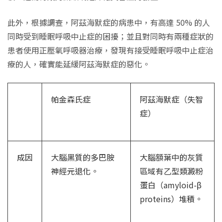
此外，根據調查，阿茲海默症的病患中，有高達 50% 的人
同時受到睡眠呼吸中止症的困擾；並且對同時有兩種症狀的
患者使用正壓氧呼吸器治療，發現有接受睡眠呼吸中止症治
療的人，確實能延緩阿茲海默症的惡化。
帕金森氏症
阿茲海默症（失智
症）
成因
大腦黑質的多巴胺
大腦額葉中的灰質
神經元退化。
區域有乙型類澱粉
蛋白（amyloid-β
proteins）堆積。