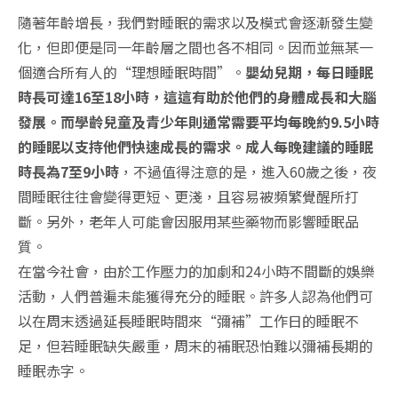
隨著年齡增長，我們對睡眠的需求以及模式會逐漸發生變
化，但即便是同一年齡層之間也各不相同。因而並無某一
個適合所有人的“理想睡眠時間”。
嬰幼兒期，每日睡眠
時長可達16至18小時，這這有助於他們的身體成長和大腦
發展。而學齡兒童及青少年則通常需要平均每晚約9.5小時
的睡眠以支持他們快速成長的需求。成人每晚建議的睡眠
時長為7至9小時
，不過值得注意的是，進入60歲之後，夜
間睡眠往往會變得更短、更淺，且容易被頻繁覺醒所打
斷。另外，老年人可能會因服用某些藥物而影響睡眠品
質。
在當今社會，由於工作壓力的加劇和24小時不間斷的娛樂
活動，人們普遍未能獲得充分的睡眠。許多人認為他們可
以在周末透過延長睡眠時間來“彌補”工作日的睡眠不
足，但若睡眠缺失嚴重，周末的補眠恐怕難以彌補長期的
睡眠赤字。