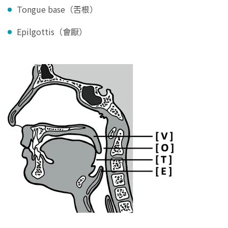
Tongue base（舌根）
Epilgottis（會厭）