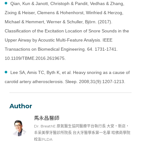
Qian, Kun & Janott, Christoph & Pandit, Vedhas & Zhang,
Zixing & Heiser, Clemens & Hohenhorst, Winfried & Herzog,
Michael & Hemmert, Werner & Schuller, Björn. (2017).
Classification of the Excitation Location of Snore Sounds in the
Upper Airway by Acoustic Multi-Feature Analysis. IEEE
Transactions on Biomedical Engineering. 64. 1731-1741.
10.1109/TBME.2016.2619675.
Lee SA, Amis TC, Byth K, et al. Heavy snoring as a cause of
carotid artery atherosclerosis. Sleep. 2008;31(9):1207-1213.
Author
馬永昌醫師
Dr. BreathE 原氣醫生協同醫療平台執行長 大安・新店・
丰采美學牙醫診所院長 台大牙醫學系第一名畢 哈佛商學院
校友PLDA