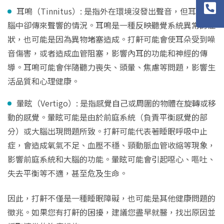
耳鳴（Tinnitus）: 是指外在環境沒發出聲音，但耳朵或
腦中卻傳來聲響的情況。耳鳴是一種反映聽覺系統異常的症
狀，也可能是因為異物堵塞造成。打鼾可能會使耳朵受到噪
音傷害，或者造成血管阻塞，影響內耳的功能和神經的傳
導。耳鳴可能會伴隨聽力喪失、頭暈、焦慮等問題，影響生
活品質和心理健康。
暈眩（Vertigo）: 是指感覺自己或周圍的物體在旋轉或移
動的感覺。暈眩可能是由於前庭系統（負責平衡感覺的部
分）或大腦出現問題所致。打鼾可能代表著睡眠呼吸中止
症，會造成氧氣不足、血壓不穩、頸動脈血管收縮等現象，
影響前庭系統和大腦的功能。暈眩可能會引起噁心、嘔吐、
失去平衡等不適，甚至危及生命。
因此，打鼾不僅是一種睡眠障礙，也可能是其他健康問題的
徵兆。如果您有打鼾的困擾，建議您盡早就醫，找出原因並