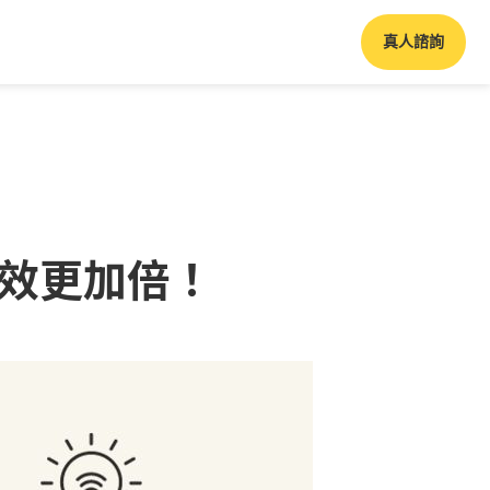
真人諮詢
效更加倍！