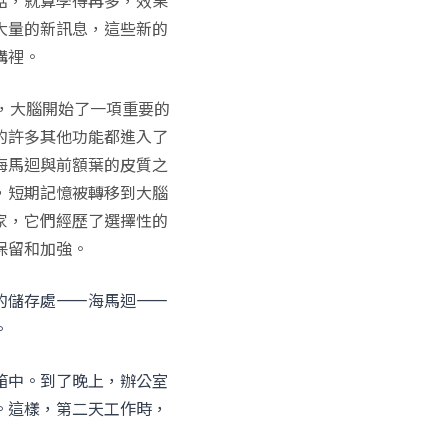
話，就算學得再多，效果
大量的新訊息，這些新的
構裡。
，大腦開始了一項重要的
的許多其他功能都進入了
海馬迴與前額葉的皮質之
，短期記憶被轉移到大腦
家，它們經歷了選擇性的
保留和加強。
的儲存處——海馬迴——
。
箱中。到了晚上，辦公室
。這樣，第二天工作時，