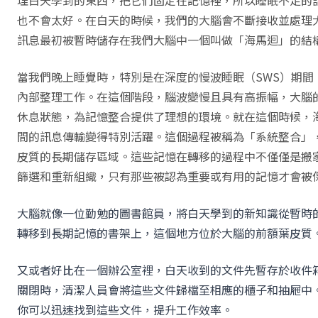
理白天學到的東西，把它們固定在記憶裡，所以睡眠不足的
也不會太好。在白天的時候，我們的大腦會不斷接收並處理
訊息最初被暫時儲存在我們大腦中一個叫做「海馬迴」的結
當我們晚上睡覺時，特別是在深度的慢波睡眠（SWS）期間
內部整理工作。在這個階段，腦波變慢且具有高振幅，大腦
休息狀態，為記憶整合提供了理想的環境。就在這個時候，
間的訊息傳輸變得特別活躍。這個過程被稱為「系統整合」
皮質的長期儲存區域。這些記憶在轉移的過程中不僅僅是搬
篩選和重新組織，只有那些被認為重要或有用的記憶才會被
大腦就像一位勤勉的圖書館員，將白天學到的新知識從暫時
轉移到長期記憶的書架上，這個地方位於大腦的前額葉皮質
又或者好比在一個辦公室裡，白天收到的文件先暫存於收件
關閉時，清潔人員會將這些文件歸檔至相應的櫃子和抽屜中
你可以迅速找到這些文件，提升工作效率。