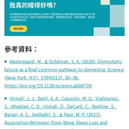
參考資料：
Nedergaard, M., & Goldman, S. A. (2020). Glymphatic
failure as a final common pathway to dementia. Science
(New York, N.Y.), 370(6512), 50–56.
https://doi.org/10.1126/science.abb8739
Himali, J. J., Baril, A. A., Cavuoto, M. G., Yiallourou,
S., Wiedner, C. D., Himali, D., DeCarli, C., Redline, S.,
Beiser, A. S., Seshadri, S., & Pase, M. P. (2023).
Association Between Slow-Wave Sleep Loss and