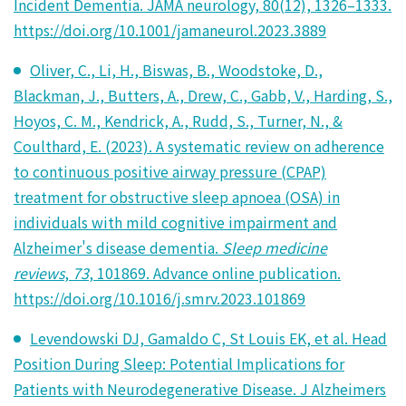
Incident Dementia. JAMA neurology, 80(12), 1326–1333.
https://doi.org/10.1001/jamaneurol.2023.3889
Oliver, C., Li, H., Biswas, B., Woodstoke, D.,
Blackman, J., Butters, A., Drew, C., Gabb, V., Harding, S.,
Hoyos, C. M., Kendrick, A., Rudd, S., Turner, N., &
Coulthard, E. (2023). A systematic review on adherence
to continuous positive airway pressure (CPAP)
treatment for obstructive sleep apnoea (OSA) in
individuals with mild cognitive impairment and
Alzheimer's disease dementia.
Sleep medicine
reviews
,
73
, 101869. Advance online publication.
https://doi.org/10.1016/j.smrv.2023.101869
Levendowski DJ, Gamaldo C, St Louis EK, et al. Head
Position During Sleep: Potential Implications for
Patients with Neurodegenerative Disease. J Alzheimers