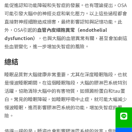
能促進認知功能障礙和失智症的發展。也有理論提出，OSA
可能引發大腦中的神經炎症和氧化壓力。以上這些過程都會
直接對神經細胞造成損害，最終影響認知與記憶功能。此
外，OSA引起的
血管內皮細胞異常（endothelial
dysfunction）
，也與大腦的血管異常有關，甚至會加劇這
些血管變化，進一步增加失智症的風險。
總結
睡眠品質對大腦健康非常重要，尤其在深度睡眠階段，也就
是慢波睡眠期間。在這個睡眠階段，大腦的膠淋巴系統特別
活躍，協助清除大腦中的有害物質，如類澱粉蛋白和tau蛋
白。常見的睡眠障礙，如睡眠呼吸中止症，就可能大幅減少
慢波睡眠，進而影響膠淋巴系統的功能，增加失智症的風
險。
值得一提的是，睡姿也會影響膠淋巴系統的效率。例如，有