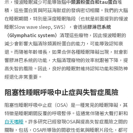
示，慢波睡眠減少可能導致腦中
類澱粉蛋白和tau蛋白
堆
積，這些蛋白質與阿茲海默症的發病密切相關。我們的大腦
在睡眠期間，特別是深度睡眠階段（也就是前面提到的慢波
睡眠Slow wave sleep, SWS），會透過
膠淋巴系統
（Glymphatic system）
清理這些廢物，因此慢波睡眠的
減少會影響大腦清除類澱粉蛋白的能力，可能導致認知衰
退。而隨著年齡增長，如果合併各種睡眠障礙出現，就會影
響膠淋巴系統的功能，大腦清理廢物的效率就跟著下降，提
高失智的風險。因此，良好的睡眠對維持認知功能和預防神
經退化非常重要。
阻塞性睡眠呼吸中止症與失智症風險
阻塞性睡眠呼吸中止症（OSA）是一種常見的睡眠障礙，其
特徵是睡眠期間反覆的呼吸暫停。這通常伴隨著大聲打鼾和
白天嗜睡
。許多研究已經發現OSA與提高失智症風險之間的
關聯，包括，OSA所導致的間歇性低氧與睡眠片段化，都可