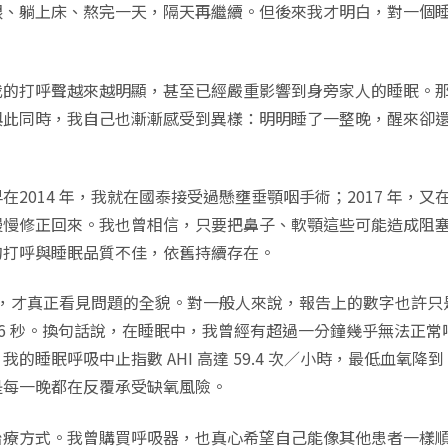
眼、躺上床、熬完一天，隔天再繼續。但後來我才明白，對一個
我的打呼聲越來越明顯，甚至已經嚴重影響到身旁家人的睡眠。
與此同時，我自己也漸漸感受到異樣：明明睡了一整晚，醒來卻
2014 年，我就在國泰接受過懸壅垂顎咽手術；2017 年，
慢慢修正回來。我也曾相信，只要把鼻子、軟顎這些可能造成阻
的打呼與睡眠品質不佳，依舊持續存在。
檢查，才真正看見問題的全貌。對一般人來說，報告上的數字也許
6.6 秒。換句話說，在睡眠中，我曾經有超過一分鐘幾乎無法正
睡眠呼吸中止指數 AHI 高達 59.4 次／小時，最低血氧降
是每一晚都在反覆承受缺氧風險。
治療方式。我曾購買呼吸器，也真心希望自己能像其他患者一樣