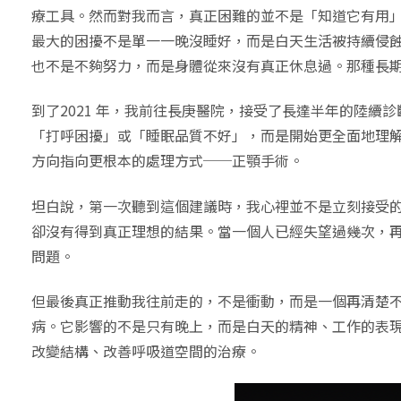
療工具。然而對我而言，真正困難的並不是「知道它有用
最大的困擾不是單一一晚沒睡好，而是白天生活被持續侵
也不是不夠努力，而是身體從來沒有真正休息過。那種長
到了2021 年，我前往長庚醫院，接受了長達半年的陸
「打呼困擾」或「睡眠品質不好」，而是開始更全面地理
方向指向更根本的處理方式──正顎手術。
坦白說，第一次聽到這個建議時，我心裡並不是立刻接受
卻沒有得到真正理想的結果。當一個人已經失望過幾次，
問題。
但最後真正推動我往前走的，不是衝動，而是一個再清楚不
病。它影響的不是只有晚上，而是白天的精神、工作的表
改變結構、改善呼吸道空間的治療。