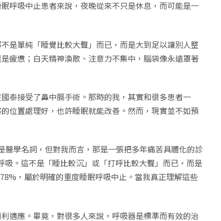
睡眠呼吸中止患者來說，夜晚從來不只是休息，而可能是一
那不是單純「睡覺比較大聲」而已，而是大到足以讓別人整
還是疲憊；白天精神渙散、注意力不集中，腦袋像永遠罩著
又在國泰接受了鼻中膈手術。那時的我，其實和很多患者一
塞的位置處理好，也許睡眠就能改善。然而，現實並不如預
只是醫學名詞，但對我而言，那是一張把多年痛苦具體化的診
常呼吸。這不是「睡比較沉」或「打呼比較大聲」而已，而是
到 78%，屬於明確的重度睡眠呼吸中止。當我真正理解這些
順利適應。畢竟，對很多人來說，呼吸器是標準而有效的治