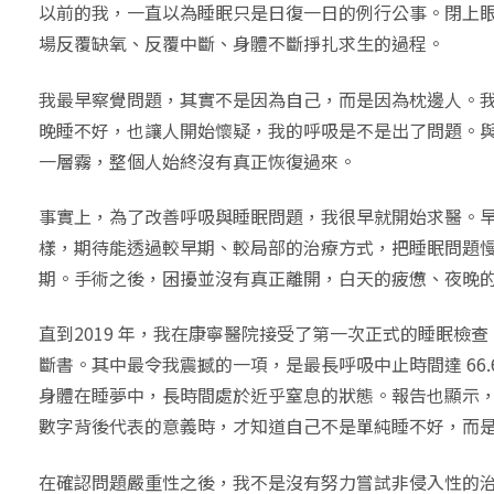
以前的我，一直以為睡眠只是日復一日的例行公事。閉上
場反覆缺氧、反覆中斷、身體不斷掙扎求生的過程。
我最早察覺問題，其實不是因為自己，而是因為枕邊人。
晚睡不好，也讓人開始懷疑，我的呼吸是不是出了問題。
一層霧，整個人始終沒有真正恢復過來。
事實上，為了改善呼吸與睡眠問題，我很早就開始求醫。早在
樣，期待能透過較早期、較局部的治療方式，把睡眠問題
期。手術之後，困擾並沒有真正離開，白天的疲憊、夜晚
直到2019 年，我在康寧醫院接受了第一次正式的睡眠
斷書。其中最令我震撼的一項，是最長呼吸中止時間達 6
身體在睡夢中，長時間處於近乎窒息的狀態。報告也顯示，我的
數字背後代表的意義時，才知道自己不是單純睡不好，而
在確認問題嚴重性之後，我不是沒有努力嘗試非侵入性的