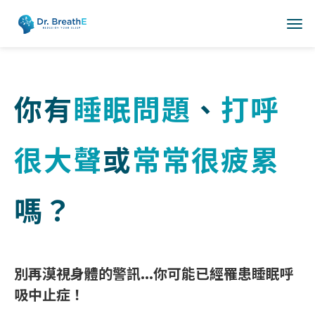
你有
睡眠問題
、
打呼
很大聲
或
常常很疲累
嗎？
別再漠視身體的警訊...你可能已經罹患睡眠呼
吸中止症！