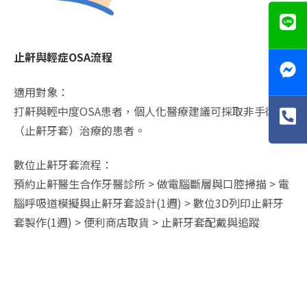
止鼾與輕症OSA流程
適用對象：
打鼾與輕中度OSA患者，個人化醫療建議可採取非手術類
（止鼾牙套）治療的患者。
數位止鼾牙套流程：
預約止鼾醫生合作牙醫診所 > 做電腦斷層與口腔掃描 > 電
腦呼吸道模擬與止鼾牙套設計(1週) > 數位3D列印止鼾牙
套製作(1週) > 便利商店取貨 > 止鼾牙套配戴與追蹤